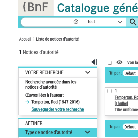
Panneau de gestion des cookies
Tout
Accueil
Liste de notices d’autorité
1
Notices d'autorité
Voir la
VOTRE RECHERCHE
Tri par :
Défaut
Recherche avancée dans les
notices d’autorité
1
Œuvres liées à l'auteur :
Temperton, R
Temperton, Rod (1947-2016)
[Thriller]
Sauvegarder votre recherche
Titre uniform
AFFINER
Tri par :
Défaut
Type de notice d'autorité