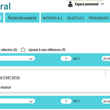
Espace personnel
Recherche avancée
AUTEURS A-Z
SUJETS A-Z
PÉRIODIQUES
(
0
)
 sélection (
0
)
Ajouter à mes références
sur 1
20 r
od (1947-2016)
e musical
sur 1
20 r