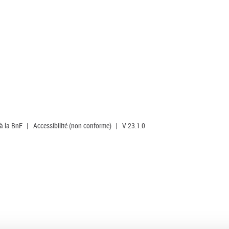
 à la BnF
|
Accessibilité (non conforme)
|
V 23.1.0