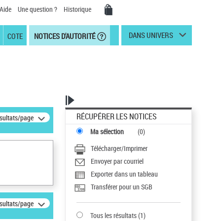
Aide
Une question ?
Historique
DANS UNIVERS
COTE
NOTICES D'AUTORITÉ
RÉCUPÉRER LES NOTICES
ésultats/page
Ma sélection
(
0
)
Télécharger/Imprimer
Envoyer par courriel
Exporter dans un tableau
Transférer pour un SGB
ésultats/page
Tous les résultats
(
1
)