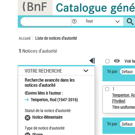
Panneau de gestion des cookies
Tout
Accueil
Liste de notices d’autorité
1
Notices d'autorité
Voir la
VOTRE RECHERCHE
Tri par :
Défaut
Recherche avancée dans les
notices d’autorité
1
Œuvres liées à l'auteur :
Temperton, R
Temperton, Rod (1947-2016)
[Thriller]
Titre uniform
Statut de la notice d’autorité
Notice élémentaire
Tri par :
Défaut
Type de notice d'autorité
Œuvre