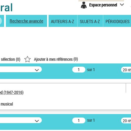
Espace personnel
Recherche avancée
AUTEURS A-Z
SUJETS A-Z
PÉRIODIQUES
(
0
)
 sélection (
0
)
Ajouter à mes références
sur 1
20 r
od (1947-2016)
e musical
sur 1
20 r