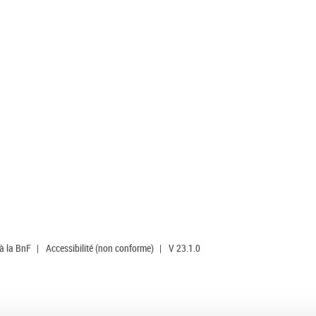
 à la BnF
|
Accessibilité (non conforme)
|
V 23.1.0