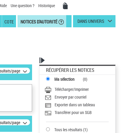
Aide
Une question ?
Historique
DANS UNIVERS
COTE
NOTICES D'AUTORITÉ
RÉCUPÉRER LES NOTICES
ésultats/page
Ma sélection
(
0
)
Télécharger/Imprimer
Envoyer par courriel
Exporter dans un tableau
Transférer pour un SGB
ésultats/page
Tous les résultats
(
1
)