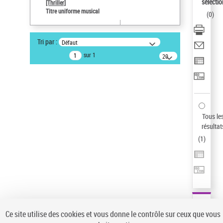
sélectio
[Thriller]
Auteur d’œuvre
Titre uniforme musical
(
0
)
Temperton, Rod (1947-2016)
Type de notice d'autorité
Tri par :
Défaut
Œuvre
sur 1
20
résultats/page
Pays
ne s'applique pas
Sauvegarder votre recherche
AFFINER
Tous le
Type de notice d'autorité
résultat
(
1
)
Œuvre
(1)
Titre uniforme musical
(1)
Statut de la notice d’autorité
Pays
Auteur d’œuvre
Ce site utilise des cookies et vous donne le contrôle sur ceux que vous