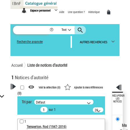
Panneau de gestion des cookies
Espace personnel
Aide
Une question ?
Historique
Tout
Recherche avancée
AUTRES RECHERCHES
Accueil
Liste de notices d’autorité
1
Notices d'autorité
Voir la sélection (
0
)
Ajouter à mes références
(
0
)
VOTRE RECHERCHE
RÉCUPÉRER
LES
Tri par :
Défaut
NOTICES
Recherche avancée dans les
sur 1
notices d’autorité
20
résultats/page
Œuvres liées à l'auteur :
1
Temperton, Rod (1947-2016)
Ma
Temperton, Rod (1947-2016)