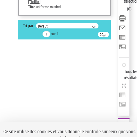
sélectio
[Thriller]
Pays
Titre uniforme musical
(
0
)
ne s'applique pas
Type de notice d'autorité
Tri par :
Défaut
Titre uniforme musical
sur 1
20
résultats/page
Statut de la notice d’autorité
Notice élémentaire
Sauvegarder votre recherche
AFFINER
Tous le
Type de notice d'autorité
résultat
(
1
)
Œuvre
(1)
Titre uniforme musical
(1)
Statut de la notice d’autorité
Pays
Auteur d’œuvre
Ce site utilise des cookies et vous donne le contrôle sur ceux que vous