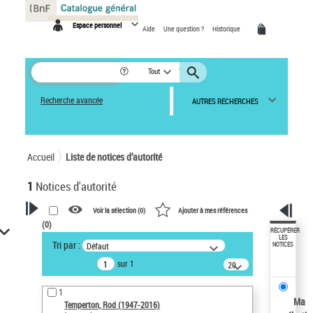
Panneau de gestion des cookies
Espace personnel
Aide
Une question ?
Historique
Tout
Recherche avancée
AUTRES RECHERCHES
Accueil
Liste de notices d’autorité
1
Notices d'autorité
Voir la sélection (
0
)
Ajouter à mes références
(
0
)
VOTRE RECHERCHE
RÉCUPÉRER
LES
Tri par :
Défaut
NOTICES
Recherche avancée dans les
sur 1
notices d’autorité
20
résultats/page
Œuvres liées à l'auteur :
1
Temperton, Rod (1947-2016)
Ma
Temperton, Rod (1947-2016)