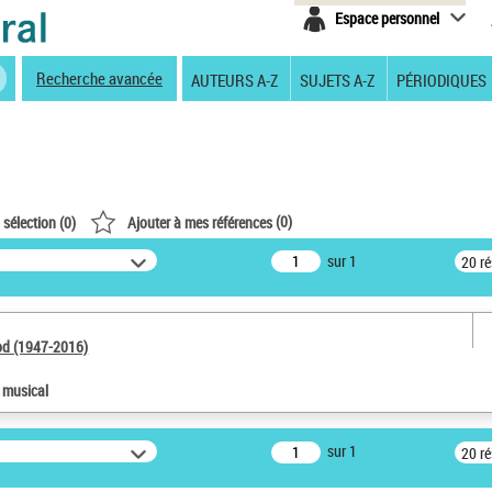
Espace personnel
Recherche avancée
AUTEURS A-Z
SUJETS A-Z
PÉRIODIQUES
(
0
)
 sélection (
0
)
Ajouter à mes références
sur 1
20 r
od (1947-2016)
e musical
sur 1
20 r