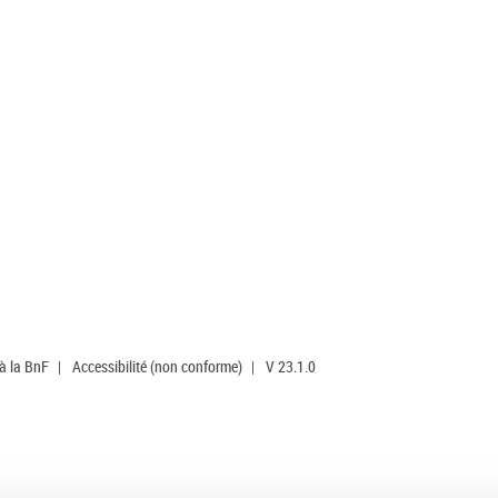
 à la BnF
|
Accessibilité (non conforme)
|
V 23.1.0