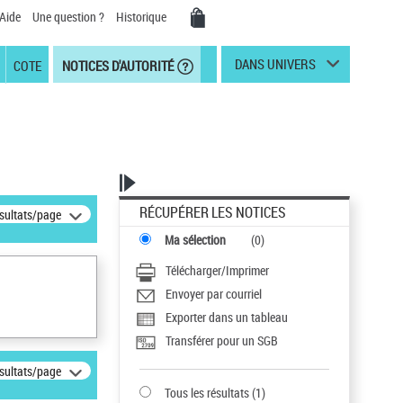
Aide
Une question ?
Historique
DANS UNIVERS
COTE
NOTICES D'AUTORITÉ
RÉCUPÉRER LES NOTICES
ésultats/page
Ma sélection
(
0
)
Télécharger/Imprimer
Envoyer par courriel
Exporter dans un tableau
Transférer pour un SGB
ésultats/page
Tous les résultats
(
1
)