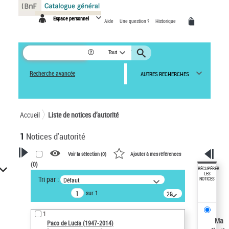
Panneau de gestion des cookies
Espace personnel
Aide
Une question ?
Historique
Tout
Recherche avancée
AUTRES RECHERCHES
Accueil
Liste de notices d’autorité
1
Notices d'autorité
Voir la sélection (
0
)
Ajouter à mes références
(
0
)
VOTRE RECHERCHE
RÉCUPÉRER
LES
Tri par :
Défaut
NOTICES
Recherche avancée dans les
sur 1
notices d’autorité
20
résultats/page
Œuvres liées à l'auteur :
1
Paco de Lucía (1947-2014)
Ma
Paco de Lucía (1947-2014)