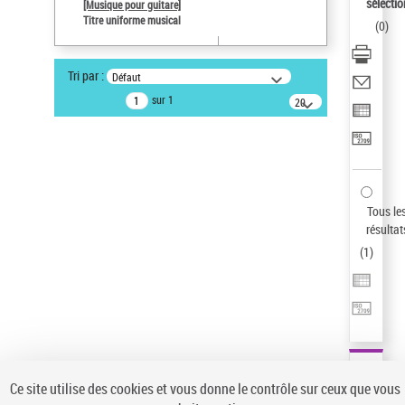
sélectio
[Musique pour guitare]
Pays
Titre uniforme musical
(
0
)
ne s'applique pas
Type de notice d'autorité
Tri par :
Défaut
Œuvre
sur 1
20
Sauvegarder votre recherche
résultats/page
AFFINER
Type de notice d'autorité
Œuvre
(1)
Tous le
Titre uniforme musical
(1)
résultat
(
1
)
Statut de la notice d’autorité
Pays
Auteur d’œuvre
Ce site utilise des cookies et vous donne le contrôle sur ceux que vous