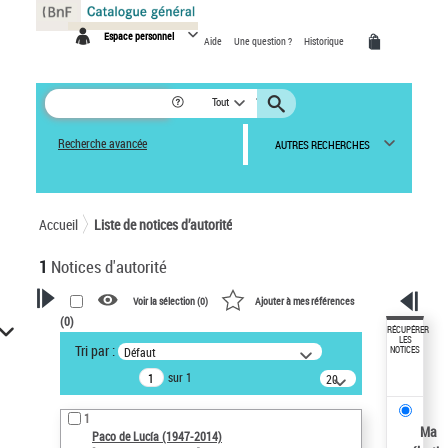
Panneau de gestion des cookies
Espace personnel
Aide
Une question ?
Historique
Tout
Recherche avancée
AUTRES RECHERCHES
Accueil
Liste de notices d’autorité
1
Notices d'autorité
Voir la sélection (
0
)
Ajouter à mes références
(
0
)
VOTRE RECHERCHE
RÉCUPÉRER
LES
Tri par :
Défaut
NOTICES
Recherche avancée dans les
sur 1
notices d’autorité
20
résultats/page
Œuvres liées à l'auteur :
1
Paco de Lucía (1947-2014)
Ma
Paco de Lucía (1947-2014)