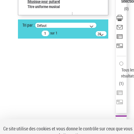
sélectio
[Musique pour guitare]
Statut de la notice d’autorité
Titre uniforme musical
(
0
)
Notice élémentaire
Sauvegarder votre recherche
Tri par :
Défaut
AFFINER
sur 1
20
résultats/page
Type de notice d'autorité
Œuvre
(1)
Titre uniforme musical
(1)
Statut de la notice d’autorité
Tous le
résultat
Pays
(
1
)
Auteur d’œuvre
Ce site utilise des cookies et vous donne le contrôle sur ceux que vous