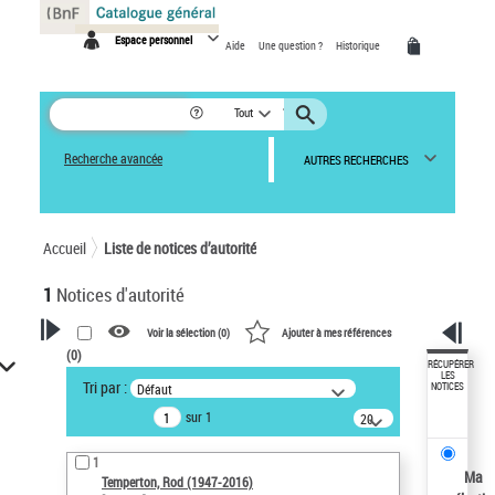
Panneau de gestion des cookies
Espace personnel
Aide
Une question ?
Historique
Tout
Recherche avancée
AUTRES RECHERCHES
Accueil
Liste de notices d’autorité
1
Notices d'autorité
Voir la sélection (
0
)
Ajouter à mes références
(
0
)
VOTRE RECHERCHE
RÉCUPÉRER
LES
Tri par :
Défaut
NOTICES
Recherche avancée dans les
sur 1
notices d’autorité
20
résultats/page
Œuvres liées à l'auteur :
1
Temperton, Rod (1947-2016)
Ma
Temperton, Rod (1947-2016)