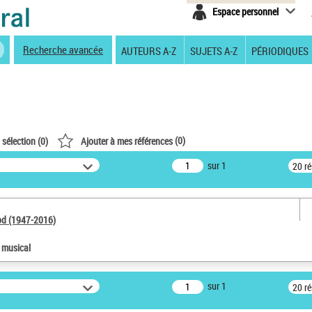
Espace personnel
Recherche avancée
AUTEURS A-Z
SUJETS A-Z
PÉRIODIQUES
(
0
)
 sélection (
0
)
Ajouter à mes références
sur 1
20 r
od (1947-2016)
e musical
sur 1
20 r