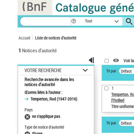
Panneau de gestion des cookies
Tout
Accueil
Liste de notices d’autorité
1
Notices d'autorité
Voir la
VOTRE RECHERCHE
Tri par :
Défaut
Recherche avancée dans les
notices d’autorité
1
Œuvres liées à l'auteur :
Temperton, R
Temperton, Rod (1947-2016)
[Thriller]
Titre uniform
Pays
ne s'applique pas
Tri par :
Défaut
Type de notice d'autorité
Œuvre