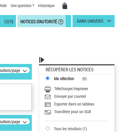
Aide
Une question ?
Historique
DANS UNIVERS
COTE
NOTICES D'AUTORITÉ
RÉCUPÉRER LES NOTICES
ésultats/page
Ma sélection
(
0
)
Télécharger/Imprimer
Envoyer par courriel
Exporter dans un tableau
Transférer pour un SGB
ésultats/page
Tous les résultats
(
1
)