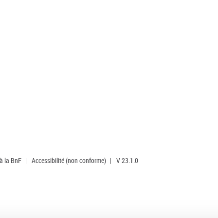
 à la BnF
|
Accessibilité (non conforme)
|
V 23.1.0