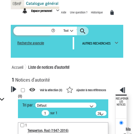
Panneau de gestion des cookies
Espace personnel
Aide
Une question ?
Historique
Tout
Recherche avancée
AUTRES RECHERCHES
Accueil
Liste de notices d’autorité
1
Notices d'autorité
Voir la sélection (
0
)
Ajouter à mes références
(
0
)
VOTRE RECHERCHE
RÉCUPÉRER
LES
Tri par :
Défaut
NOTICES
Recherche avancée dans les
sur 1
notices d’autorité
20
résultats/page
Œuvres liées à l'auteur :
1
Temperton, Rod (1947-2016)
Ma
Temperton, Rod (1947-2016)