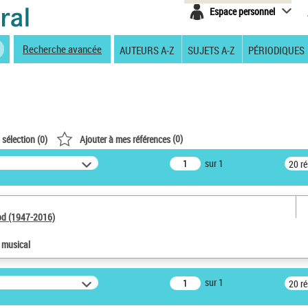
Espace personnel
Recherche avancée
AUTEURS A-Z
SUJETS A-Z
PÉRIODIQUES
(
0
)
 sélection (
0
)
Ajouter à mes références
sur 1
20 r
od (1947-2016)
e musical
sur 1
20 r