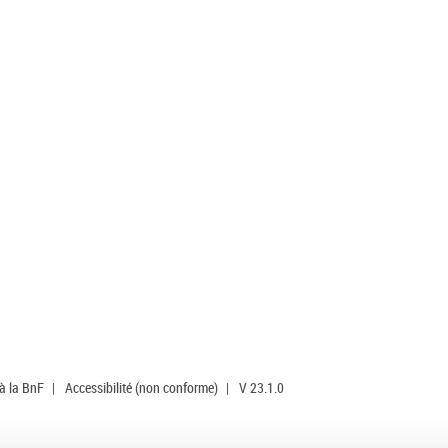
 à la BnF
|
Accessibilité (non conforme)
|
V 23.1.0