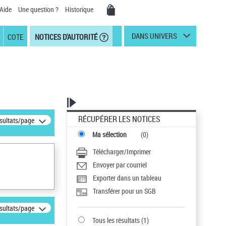
Aide
Une question ?
Historique
DANS UNIVERS
COTE
NOTICES D'AUTORITÉ
RÉCUPÉRER LES NOTICES
ésultats/page
Ma sélection
(
0
)
Télécharger/Imprimer
Envoyer par courriel
Exporter dans un tableau
Transférer pour un SGB
ésultats/page
Tous les résultats
(
1
)