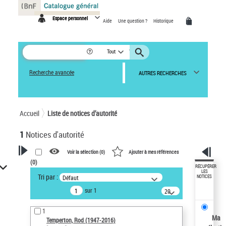
Panneau de gestion des cookies
Espace personnel
Aide
Une question ?
Historique
Tout
Recherche avancée
AUTRES RECHERCHES
Accueil
Liste de notices d’autorité
1
Notices d'autorité
Voir la sélection (
0
)
Ajouter à mes références
(
0
)
VOTRE RECHERCHE
RÉCUPÉRER
LES
Tri par :
Défaut
NOTICES
Recherche avancée dans les
sur 1
notices d’autorité
20
résultats/page
Œuvres liées à l'auteur :
1
Temperton, Rod (1947-2016)
Ma
Temperton, Rod (1947-2016)