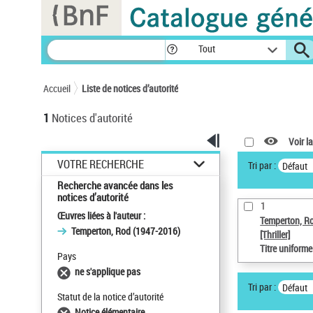
Panneau de gestion des cookies
Tout
Accueil
Liste de notices d’autorité
1
Notices d'autorité
Voir la
VOTRE RECHERCHE
Tri par :
Défaut
Recherche avancée dans les
notices d’autorité
1
Œuvres liées à l'auteur :
Temperton, R
Temperton, Rod (1947-2016)
[Thriller]
Titre uniform
Pays
ne s'applique pas
Tri par :
Défaut
Statut de la notice d’autorité
Notice élémentaire