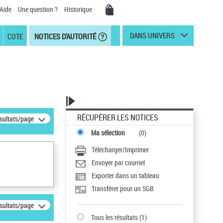
Aide
Une question ?
Historique
DANS UNIVERS
COTE
NOTICES D'AUTORITÉ
RÉCUPÉRER LES NOTICES
ésultats/page
Ma sélection
(
0
)
Télécharger/Imprimer
Envoyer par courriel
Exporter dans un tableau
Transférer pour un SGB
ésultats/page
Tous les résultats
(
1
)