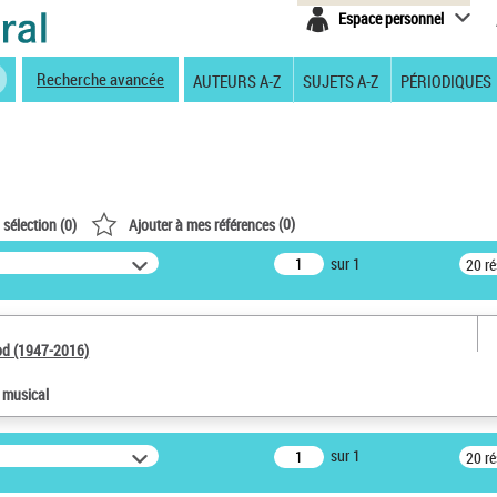
Espace personnel
Recherche avancée
AUTEURS A-Z
SUJETS A-Z
PÉRIODIQUES
(
0
)
 sélection (
0
)
Ajouter à mes références
sur 1
20 r
od (1947-2016)
e musical
sur 1
20 r