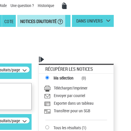
Aide
Une question ?
Historique
DANS UNIVERS
COTE
NOTICES D'AUTORITÉ
RÉCUPÉRER LES NOTICES
ésultats/page
Ma sélection
(
0
)
Télécharger/Imprimer
Envoyer par courriel
Exporter dans un tableau
Transférer pour un SGB
ésultats/page
Tous les résultats
(
1
)