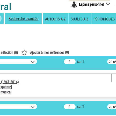
Espace personnel
Recherche avancée
AUTEURS A-Z
SUJETS A-Z
PÉRIODIQUES
(
0
)
 sélection (
0
)
Ajouter à mes références
sur 1
20 r
a (1947-2014)
 guitare]
e musical
sur 1
20 r