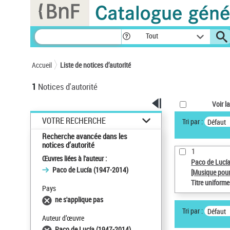
Panneau de gestion des cookies
Tout
Accueil
Liste de notices d’autorité
1
Notices d'autorité
Voir la
VOTRE RECHERCHE
Tri par :
Défaut
Recherche avancée dans les
notices d’autorité
1
Œuvres liées à l'auteur :
Paco de Lucí
Paco de Lucía (1947-2014)
[Musique pour
Titre uniform
Pays
ne s'applique pas
Tri par :
Défaut
Auteur d’œuvre
Paco de Lucía (1947-2014)