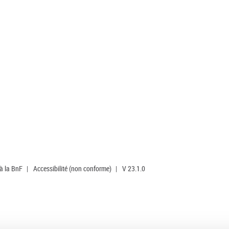
 à la BnF
|
Accessibilité (non conforme)
|
V 23.1.0