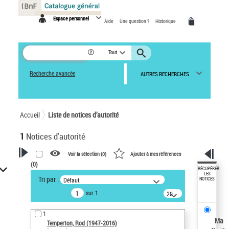
Panneau de gestion des cookies
Espace personnel
Aide
Une question ?
Historique
Tout
Recherche avancée
AUTRES RECHERCHES
Accueil
Liste de notices d’autorité
1
Notices d'autorité
Voir la sélection (
0
)
Ajouter à mes références
(
0
)
VOTRE RECHERCHE
RÉCUPÉRER
LES
Tri par :
Défaut
NOTICES
Recherche avancée dans les
sur 1
notices d’autorité
20
résultats/page
Œuvres liées à l'auteur :
1
Temperton, Rod (1947-2016)
Ma
Temperton, Rod (1947-2016)