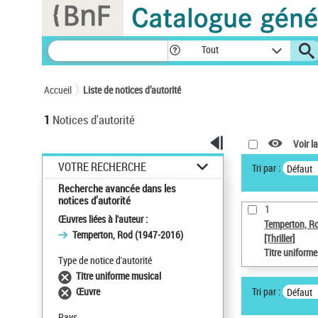
Panneau de gestion des cookies
Tout
Accueil
Liste de notices d’autorité
1
Notices d'autorité
Voir la
VOTRE RECHERCHE
Tri par :
Défaut
Recherche avancée dans les
notices d’autorité
1
Œuvres liées à l'auteur :
Temperton, R
Temperton, Rod (1947-2016)
[Thriller]
Titre uniform
Type de notice d'autorité
Titre uniforme musical
Tri par :
Œuvre
Défaut
Pays