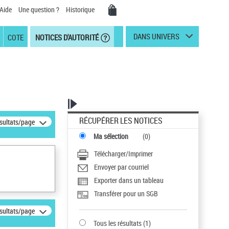
Aide
Une question ?
Historique
DANS UNIVERS
COTE
NOTICES D'AUTORITÉ
RÉCUPÉRER LES NOTICES
ésultats/page
Ma sélection
(
0
)
Télécharger/Imprimer
Envoyer par courriel
Exporter dans un tableau
Transférer pour un SGB
ésultats/page
Tous les résultats
(
1
)