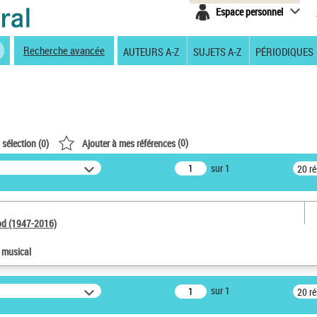
Espace personnel
Recherche avancée
AUTEURS A-Z
SUJETS A-Z
PÉRIODIQUES
(
0
)
 sélection (
0
)
Ajouter à mes références
sur 1
20 r
od (1947-2016)
e musical
sur 1
20 r