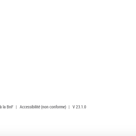
 à la BnF
|
Accessibilité (non conforme)
|
V 23.1.0