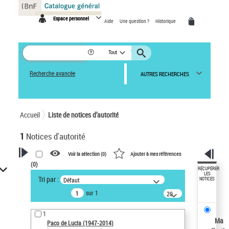
Panneau de gestion des cookies
Espace personnel
Aide
Une question ?
Historique
Tout
Recherche avancée
AUTRES RECHERCHES
Accueil
Liste de notices d’autorité
1
Notices d'autorité
Voir la sélection (
0
)
Ajouter à mes références
(
0
)
VOTRE RECHERCHE
RÉCUPÉRER
LES
Tri par :
Défaut
NOTICES
Recherche avancée dans les
sur 1
notices d’autorité
20
résultats/page
Œuvres liées à l'auteur :
1
Paco de Lucía (1947-2014)
Ma
Paco de Lucía (1947-2014)