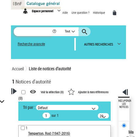
Panneau de gestion des cookies
Espace personnel
Aide
Une question ?
Historique
Tout
Recherche avancée
AUTRES RECHERCHES
Accueil
Liste de notices d’autorité
1
Notices d'autorité
Voir la sélection (
0
)
Ajouter à mes références
(
0
)
VOTRE RECHERCHE
RÉCUPÉRER
LES
Tri par :
Défaut
NOTICES
Recherche avancée dans les
sur 1
notices d’autorité
20
résultats/page
Œuvres liées à l'auteur :
1
Temperton, Rod (1947-2016)
Ma
Temperton, Rod (1947-2016)