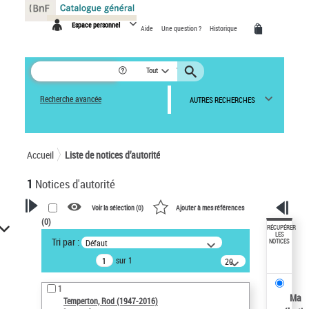
Panneau de gestion des cookies
Espace personnel
Aide
Une question ?
Historique
Tout
Recherche avancée
AUTRES RECHERCHES
Accueil
Liste de notices d’autorité
1
Notices d'autorité
Voir la sélection (
0
)
Ajouter à mes références
(
0
)
VOTRE RECHERCHE
RÉCUPÉRER
LES
Tri par :
Défaut
NOTICES
Recherche avancée dans les
sur 1
notices d’autorité
20
résultats/page
Œuvres liées à l'auteur :
1
Temperton, Rod (1947-2016)
Ma
Temperton, Rod (1947-2016)