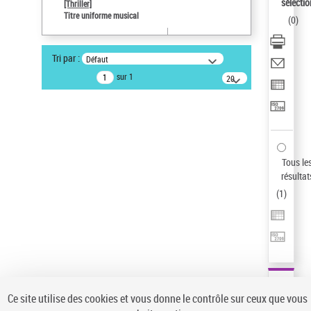
sélectio
[Thriller]
Type de notice d'autorité
Titre uniforme musical
(
0
)
Œuvre
Sauvegarder votre recherche
Tri par :
Défaut
AFFINER
sur 1
20
résultats/page
Type de notice d'autorité
Œuvre
(1)
Titre uniforme musical
(1)
Statut de la notice d’autorité
Tous le
résultat
Pays
(
1
)
Auteur d’œuvre
Ce site utilise des cookies et vous donne le contrôle sur ceux que vous