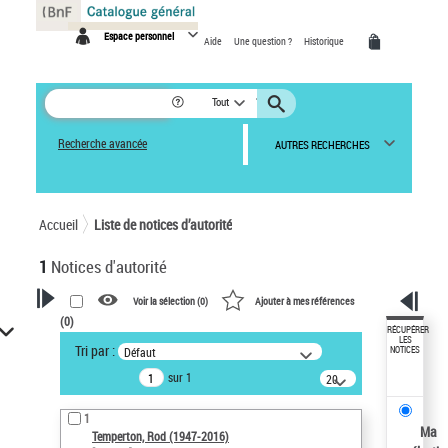
Panneau de gestion des cookies
Espace personnel
Aide
Une question ?
Historique
Tout
Recherche avancée
AUTRES RECHERCHES
Accueil
Liste de notices d’autorité
1
Notices d'autorité
Voir la sélection (
0
)
Ajouter à mes références
(
0
)
VOTRE RECHERCHE
RÉCUPÉRER
LES
Tri par :
Défaut
NOTICES
Recherche avancée dans les
sur 1
notices d’autorité
20
résultats/page
Œuvres liées à l'auteur :
1
Temperton, Rod (1947-2016)
Ma
Temperton, Rod (1947-2016)