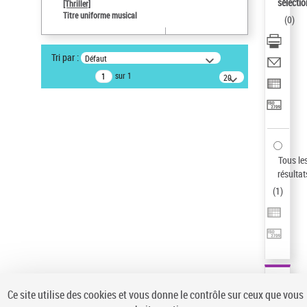
sélectio
[Thriller]
Pays
Titre uniforme musical
(
0
)
ne s'applique pas
Sauvegarder votre recherche
Tri par :
Défaut
AFFINER
sur 1
20
résultats/page
Type de notice d'autorité
Œuvre
(1)
Titre uniforme musical
(1)
Statut de la notice d’autorité
Tous le
résultat
Pays
(
1
)
Auteur d’œuvre
Ce site utilise des cookies et vous donne le contrôle sur ceux que vous