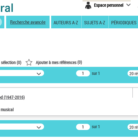
Espace personnel
Recherche avancée
AUTEURS A-Z
SUJETS A-Z
PÉRIODIQUES
(
0
)
 sélection (
0
)
Ajouter à mes références
sur 1
20 r
od (1947-2016)
e musical
sur 1
20 r