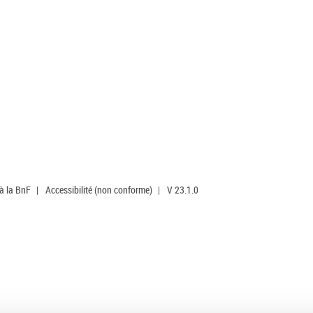
 à la BnF
|
Accessibilité (non conforme)
|
V 23.1.0