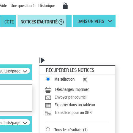
Aide
Une question ?
Historique
DANS UNIVERS
COTE
NOTICES D'AUTORITÉ
RÉCUPÉRER LES NOTICES
ésultats/page
Ma sélection
(
0
)
Télécharger/Imprimer
Envoyer par courriel
Exporter dans un tableau
Transférer pour un SGB
ésultats/page
Tous les résultats
(
1
)