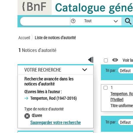
Panneau de gestion des cookies
Tout
Accueil
Liste de notices d’autorité
1
Notices d'autorité
Voir la
VOTRE RECHERCHE
Tri par :
Défaut
Recherche avancée dans les
notices d’autorité
1
Œuvres liées à l'auteur :
Temperton, R
Temperton, Rod (1947-2016)
[Thriller]
Titre uniform
Type de notice d'autorité
Œuvre
Tri par :
Défaut
Sauvegarder votre recherche