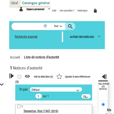
Panneau de gestion des cookies
Espace personnel
Aide
Une question ?
Historique
Tout
Recherche avancée
AUTRES RECHERCHES
Accueil
Liste de notices d’autorité
1
Notices d'autorité
Voir la sélection (
0
)
Ajouter à mes références
(
0
)
VOTRE RECHERCHE
RÉCUPÉRER
LES
Tri par :
Défaut
NOTICES
Recherche avancée dans les
sur 1
notices d’autorité
20
résultats/page
Œuvres liées à l'auteur :
1
Temperton, Rod (1947-2016)
Ma
Temperton, Rod (1947-2016)