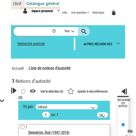
Panneau de gestion des cookies
Espace personnel
Aide
Une question ?
Historique
Tout
Recherche avancée
AUTRES RECHERCHES
Accueil
Liste de notices d’autorité
1
Notices d'autorité
Voir la sélection (
0
)
Ajouter à mes références
(
0
)
VOTRE RECHERCHE
RÉCUPÉRER
LES
Tri par :
Défaut
NOTICES
Recherche avancée dans les
sur 1
notices d’autorité
20
résultats/page
Œuvres liées à l'auteur :
1
Temperton, Rod (1947-2016)
Ma
Temperton, Rod (1947-2016)