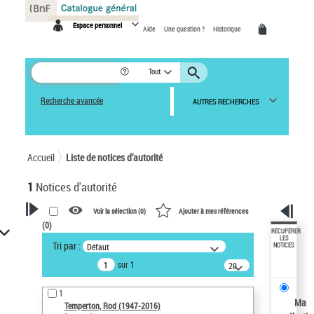
Panneau de gestion des cookies
Espace personnel
Aide
Une question ?
Historique
Tout
Recherche avancée
AUTRES RECHERCHES
Accueil
Liste de notices d’autorité
1
Notices d'autorité
Voir la sélection (
0
)
Ajouter à mes références
(
0
)
VOTRE RECHERCHE
RÉCUPÉRER
LES
Tri par :
Défaut
NOTICES
Recherche avancée dans les
sur 1
notices d’autorité
20
résultats/page
Œuvres liées à l'auteur :
1
Temperton, Rod (1947-2016)
Ma
Temperton, Rod (1947-2016)