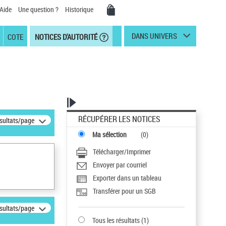
Aide
Une question ?
Historique
DANS UNIVERS
COTE
NOTICES D'AUTORITÉ
RÉCUPÉRER LES NOTICES
ésultats/page
Ma sélection
(
0
)
Télécharger/Imprimer
Envoyer par courriel
Exporter dans un tableau
Transférer pour un SGB
ésultats/page
Tous les résultats
(
1
)