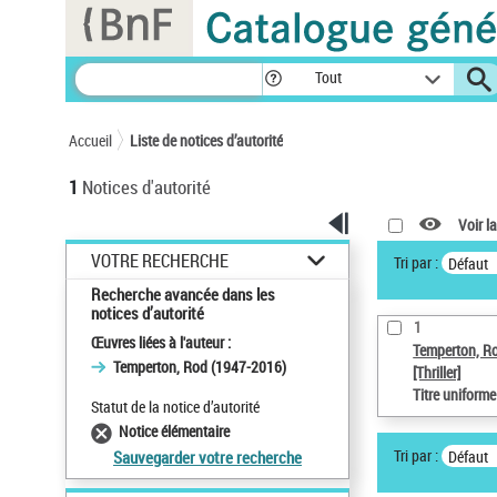
Panneau de gestion des cookies
Tout
Accueil
Liste de notices d’autorité
1
Notices d'autorité
Voir la
VOTRE RECHERCHE
Tri par :
Défaut
Recherche avancée dans les
notices d’autorité
1
Œuvres liées à l'auteur :
Temperton, R
Temperton, Rod (1947-2016)
[Thriller]
Titre uniform
Statut de la notice d’autorité
Notice élémentaire
Tri par :
Défaut
Sauvegarder votre recherche