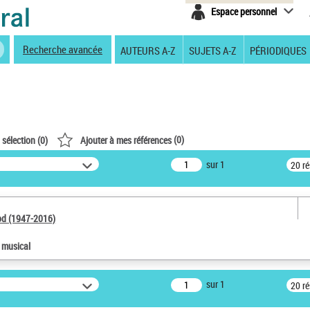
Espace personnel
Recherche avancée
AUTEURS A-Z
SUJETS A-Z
PÉRIODIQUES
(
0
)
 sélection (
0
)
Ajouter à mes références
sur 1
20 r
od (1947-2016)
e musical
sur 1
20 r