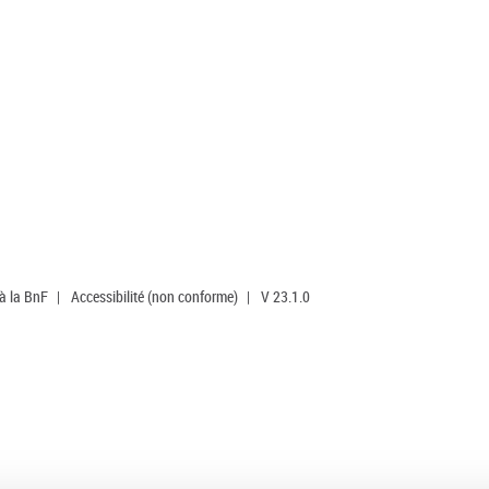
 à la BnF
|
Accessibilité (non conforme)
|
V 23.1.0