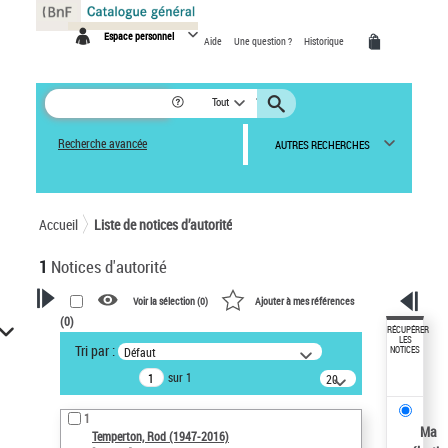
Panneau de gestion des cookies
Espace personnel
Aide
Une question ?
Historique
Tout
Recherche avancée
AUTRES RECHERCHES
Accueil
Liste de notices d’autorité
1
Notices d'autorité
Voir la sélection (
0
)
Ajouter à mes références
(
0
)
VOTRE RECHERCHE
RÉCUPÉRER
LES
Tri par :
Défaut
NOTICES
Recherche avancée dans les
sur 1
notices d’autorité
20
résultats/page
Œuvres liées à l'auteur :
1
Temperton, Rod (1947-2016)
Ma
Temperton, Rod (1947-2016)