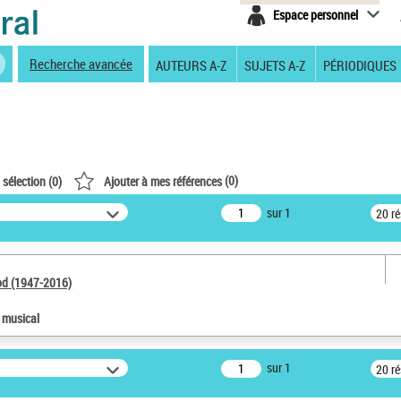
Espace personnel
Recherche avancée
AUTEURS A-Z
SUJETS A-Z
PÉRIODIQUES
(
0
)
 sélection (
0
)
Ajouter à mes références
sur 1
20 r
od (1947-2016)
e musical
sur 1
20 r