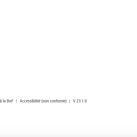
 à la BnF
|
Accessibilité (non conforme)
|
V 23.1.0