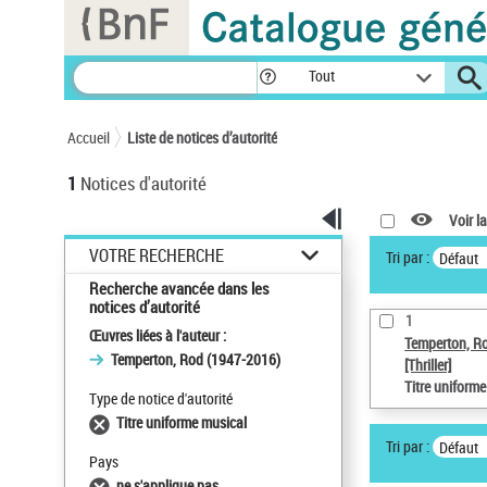
Panneau de gestion des cookies
Tout
Accueil
Liste de notices d’autorité
1
Notices d'autorité
Voir la
VOTRE RECHERCHE
Tri par :
Défaut
Recherche avancée dans les
notices d’autorité
1
Œuvres liées à l'auteur :
Temperton, R
Temperton, Rod (1947-2016)
[Thriller]
Titre uniform
Type de notice d'autorité
Titre uniforme musical
Tri par :
Défaut
Pays
ne s'applique pas