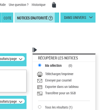
Aide
Une question ?
Historique
DANS UNIVERS
COTE
NOTICES D'AUTORITÉ
RÉCUPÉRER LES NOTICES
ésultats/page
Ma sélection
(
0
)
Télécharger/Imprimer
Envoyer par courriel
Exporter dans un tableau
Transférer pour un SGB
ésultats/page
Tous les résultats
(
1
)