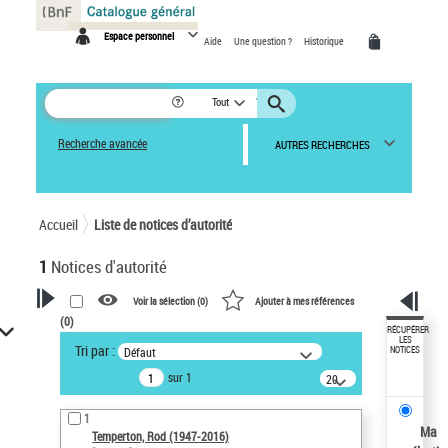
Panneau de gestion des cookies
Espace personnel
Aide
Une question ?
Historique
Tout
Recherche avancée
AUTRES RECHERCHES
Accueil
Liste de notices d’autorité
1
Notices d'autorité
Voir la sélection (
0
)
Ajouter à mes références
(
0
)
VOTRE RECHERCHE
RÉCUPÉRER
LES
Tri par :
Défaut
NOTICES
Recherche avancée dans les
sur 1
notices d’autorité
20
résultats/page
Œuvres liées à l'auteur :
1
Temperton, Rod (1947-2016)
Ma
Temperton, Rod (1947-2016)