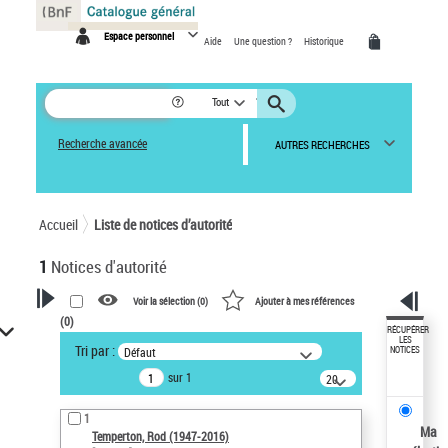
Panneau de gestion des cookies
Espace personnel
Aide
Une question ?
Historique
Tout
Recherche avancée
AUTRES RECHERCHES
Accueil
Liste de notices d’autorité
1
Notices d'autorité
Voir la sélection (
0
)
Ajouter à mes références
(
0
)
VOTRE RECHERCHE
RÉCUPÉRER
LES
Tri par :
Défaut
NOTICES
Recherche avancée dans les
sur 1
notices d’autorité
20
résultats/page
Œuvres liées à l'auteur :
1
Temperton, Rod (1947-2016)
Ma
Temperton, Rod (1947-2016)