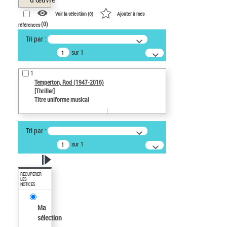
Voir la sélection (
0
)
Ajouter à mes
(
0
)
références
Tri par :
sur 1
1
Temperton, Rod (1947-2016)
[Thriller]
Titre uniforme musical
Tri par :
sur 1
RÉCUPÉRER
LES
NOTICES
Ma
sélection