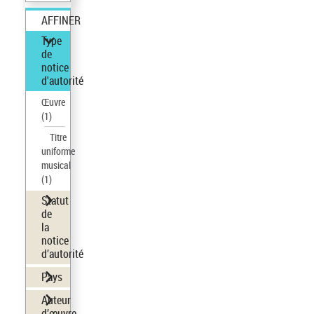
AFFINER
Type
de
notice
d'autorité
Œuvre
(1)
Titre
uniforme
musical
(1)
Statut
de
la
notice
d’autorité
Pays
Auteur
d’œuvre