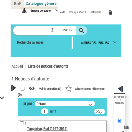
Panneau de gestion des cookies
Espace personnel
Aide
Une question ?
Historique
Tout
Recherche avancée
AUTRES RECHERCHES
Accueil
Liste de notices d’autorité
1
Notices d'autorité
Voir la sélection (
0
)
Ajouter à mes références
(
0
)
VOTRE RECHERCHE
RÉCUPÉRER
LES
Tri par :
Défaut
NOTICES
Recherche avancée dans les
sur 1
notices d’autorité
20
résultats/page
Œuvres liées à l'auteur :
1
Temperton, Rod (1947-2016)
Ma
Temperton, Rod (1947-2016)