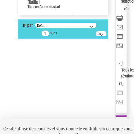
sélectio
[Thriller]
Auteur d’œuvre
Titre uniforme musical
(
0
)
Temperton, Rod (1947-2016)
Type de notice d'autorité
Tri par :
Défaut
Titre uniforme musical
sur 1
20
Œuvre
résultats/page
Sauvegarder votre recherche
AFFINER
Type de notice d'autorité
Tous le
Œuvre
(1)
résultat
Titre uniforme musical
(1)
(
1
)
Statut de la notice d’autorité
Pays
Auteur d’œuvre
Ce site utilise des cookies et vous donne le contrôle sur ceux que vous