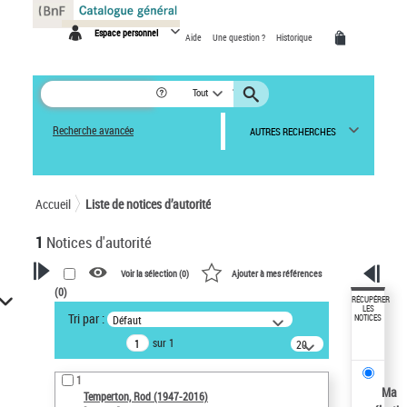
Panneau de gestion des cookies
Espace personnel
Aide
Une question ?
Historique
Tout
Recherche avancée
AUTRES RECHERCHES
Accueil
Liste de notices d’autorité
1
Notices d'autorité
Voir la sélection (
0
)
Ajouter à mes références
(
0
)
VOTRE RECHERCHE
RÉCUPÉRER
LES
Tri par :
Défaut
NOTICES
Recherche avancée dans les
sur 1
notices d’autorité
20
résultats/page
Œuvres liées à l'auteur :
1
Temperton, Rod (1947-2016)
Ma
Temperton, Rod (1947-2016)