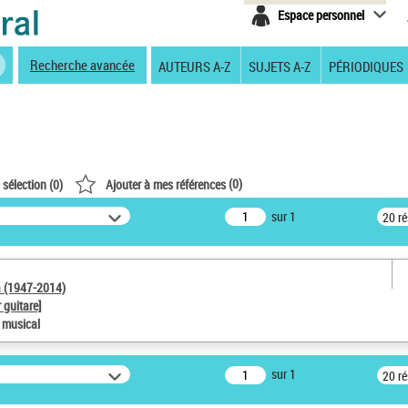
Espace personnel
Recherche avancée
AUTEURS A-Z
SUJETS A-Z
PÉRIODIQUES
(
0
)
 sélection (
0
)
Ajouter à mes références
sur 1
20 r
a (1947-2014)
 guitare]
e musical
sur 1
20 r