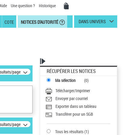
Aide
Une question ?
Historique
DANS UNIVERS
COTE
NOTICES D'AUTORITÉ
RÉCUPÉRER LES NOTICES
ésultats/page
Ma sélection
(
0
)
Télécharger/Imprimer
Envoyer par courriel
Exporter dans un tableau
Transférer pour un SGB
ésultats/page
Tous les résultats
(
1
)