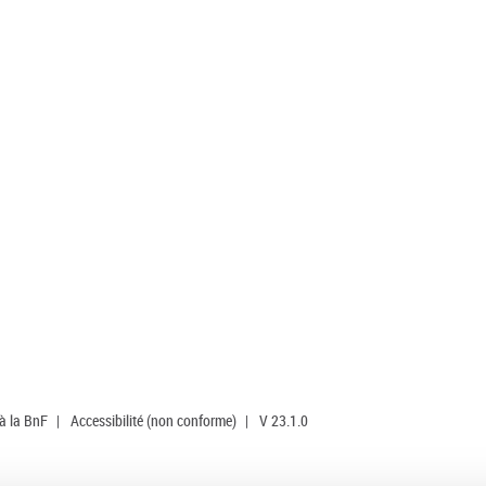
 à la BnF
|
Accessibilité (non conforme)
|
V 23.1.0