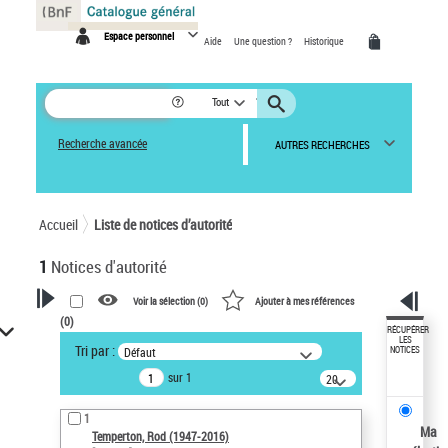
Panneau de gestion des cookies
Espace personnel
Aide
Une question ?
Historique
Tout
Recherche avancée
AUTRES RECHERCHES
Accueil
Liste de notices d’autorité
1
Notices d'autorité
Voir la sélection (
0
)
Ajouter à mes références
(
0
)
VOTRE RECHERCHE
RÉCUPÉRER
LES
Tri par :
Défaut
NOTICES
Recherche avancée dans les
sur 1
notices d’autorité
20
résultats/page
Œuvres liées à l'auteur :
1
Temperton, Rod (1947-2016)
Ma
Temperton, Rod (1947-2016)