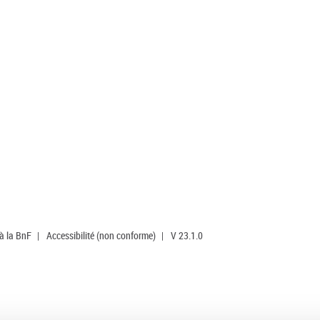
 à la BnF
|
Accessibilité (non conforme)
|
V 23.1.0