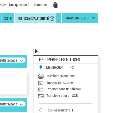
Aide
Une question ?
Historique
DANS UNIVERS
COTE
NOTICES D'AUTORITÉ
RÉCUPÉRER LES NOTICES
ésultats/page
Ma sélection
(
0
)
Télécharger/Imprimer
Envoyer par courriel
Exporter dans un tableau
Transférer pour un SGB
ésultats/page
Tous les résultats
(
1
)