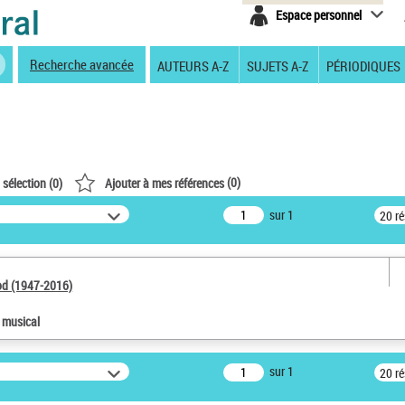
Espace personnel
Recherche avancée
AUTEURS A-Z
SUJETS A-Z
PÉRIODIQUES
(
0
)
 sélection (
0
)
Ajouter à mes références
sur 1
20 r
od (1947-2016)
e musical
sur 1
20 r