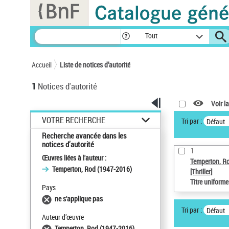
Panneau de gestion des cookies
Tout
Accueil
Liste de notices d’autorité
1
Notices d'autorité
Voir la
VOTRE RECHERCHE
Tri par :
Défaut
Recherche avancée dans les
notices d’autorité
1
Œuvres liées à l'auteur :
Temperton, R
Temperton, Rod (1947-2016)
[Thriller]
Titre uniform
Pays
ne s'applique pas
Tri par :
Défaut
Auteur d’œuvre
Temperton, Rod (1947-2016)