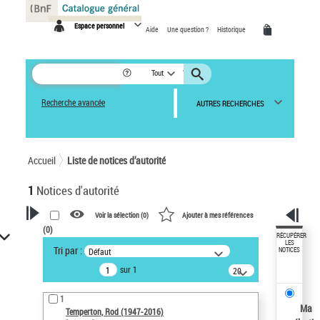
Panneau de gestion des cookies
Espace personnel
Aide
Une question ?
Historique
Tout
Recherche avancée
AUTRES RECHERCHES
Accueil
Liste de notices d’autorité
1
Notices d'autorité
Voir la sélection (
0
)
Ajouter à mes références
(
0
)
VOTRE RECHERCHE
RÉCUPÉRER
LES
Tri par :
Défaut
NOTICES
Recherche avancée dans les
sur 1
notices d’autorité
20
résultats/page
Œuvres liées à l'auteur :
1
Temperton, Rod (1947-2016)
Ma
Temperton, Rod (1947-2016)