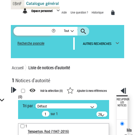
Panneau de gestion des cookies
Espace personnel
Aide
Une question ?
Historique
Tout
Recherche avancée
AUTRES RECHERCHES
Accueil
Liste de notices d’autorité
1
Notices d'autorité
Voir la sélection (
0
)
Ajouter à mes références
(
0
)
VOTRE RECHERCHE
RÉCUPÉRER
LES
Tri par :
Défaut
NOTICES
Recherche avancée dans les
sur 1
notices d’autorité
20
résultats/page
Œuvres liées à l'auteur :
1
Temperton, Rod (1947-2016)
Ma
Temperton, Rod (1947-2016)