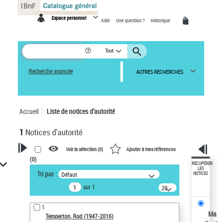
Panneau de gestion des cookies
Espace personnel
Aide
Une question ?
Historique
Tout
Recherche avancée
AUTRES RECHERCHES
Accueil
Liste de notices d’autorité
1
Notices d'autorité
Voir la sélection (
0
)
Ajouter à mes références
(
0
)
VOTRE RECHERCHE
RÉCUPÉRER
LES
Tri par :
Défaut
NOTICES
Recherche avancée dans les
sur 1
notices d’autorité
20
résultats/page
Œuvres liées à l'auteur :
1
Temperton, Rod (1947-2016)
Ma
Temperton, Rod (1947-2016)