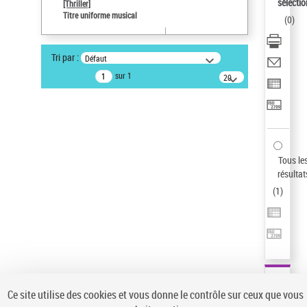
Sauvegarder votre recherche
sélectio
[Thriller]
Titre uniforme musical
(
0
)
AFFINER
Type de notice d'autorité
Tri par :
Défaut
Œuvre
(1)
sur 1
20
résultats/page
Titre uniforme musical
(1)
Statut de la notice d’autorité
Pays
Auteur d’œuvre
Tous le
résultat
(
1
)
Ce site utilise des cookies et vous donne le contrôle sur ceux que vous