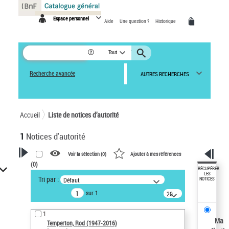
Panneau de gestion des cookies
Espace personnel
Aide
Une question ?
Historique
Tout
Recherche avancée
AUTRES RECHERCHES
Accueil
Liste de notices d’autorité
1
Notices d'autorité
Voir la sélection (
0
)
Ajouter à mes références
(
0
)
VOTRE RECHERCHE
RÉCUPÉRER
LES
Tri par :
Défaut
NOTICES
Recherche avancée dans les
sur 1
notices d’autorité
20
résultats/page
Œuvres liées à l'auteur :
1
Temperton, Rod (1947-2016)
Ma
Temperton, Rod (1947-2016)