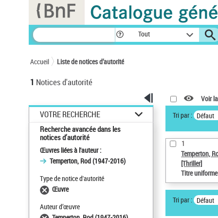
Panneau de gestion des cookies
Tout
Accueil
Liste de notices d’autorité
1
Notices d'autorité
Voir la
VOTRE RECHERCHE
Tri par :
Défaut
Recherche avancée dans les
notices d’autorité
1
Œuvres liées à l'auteur :
Temperton, R
Temperton, Rod (1947-2016)
[Thriller]
Titre uniform
Type de notice d'autorité
Œuvre
Tri par :
Défaut
Auteur d’œuvre
Temperton, Rod (1947-2016)