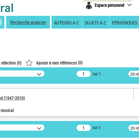
Espace personnel
Recherche avancée
AUTEURS A-Z
SUJETS A-Z
PÉRIODIQUES
(
0
)
 sélection (
0
)
Ajouter à mes références
sur 1
20 r
od (1947-2016)
e musical
sur 1
20 r