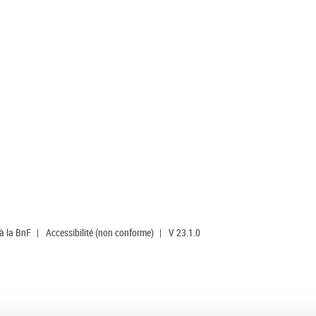
 à la BnF
|
Accessibilité (non conforme)
|
V 23.1.0