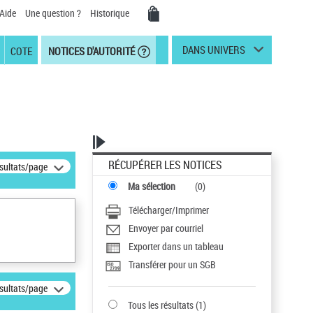
Aide
Une question ?
Historique
DANS UNIVERS
COTE
NOTICES D'AUTORITÉ
RÉCUPÉRER LES NOTICES
ésultats/page
Ma sélection
(
0
)
Télécharger/Imprimer
Envoyer par courriel
Exporter dans un tableau
Transférer pour un SGB
ésultats/page
Tous les résultats
(
1
)