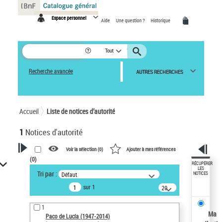
Panneau de gestion des cookies
Espace personnel
Aide
Une question ?
Historique
Tout
Recherche avancée
AUTRES RECHERCHES
Accueil
Liste de notices d’autorité
1
Notices d'autorité
Voir la sélection (
0
)
Ajouter à mes références
(
0
)
VOTRE RECHERCHE
RÉCUPÉRER
LES
Tri par :
Défaut
NOTICES
Recherche avancée dans les
sur 1
notices d’autorité
20
résultats/page
Œuvres liées à l'auteur :
1
Paco de Lucía (1947-2014)
Ma
Paco de Lucía (1947-2014)