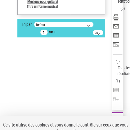
sélectio
[Musique pour guitare]
Pays
Titre uniforme musical
(
0
)
ne s'applique pas
Statut de la notice d’autorité
Tri par :
Défaut
Notice élémentaire
sur 1
20
résultats/page
Type de notice d'autorité
Œuvre
Sauvegarder votre recherche
AFFINER
Tous le
Type de notice d'autorité
résultat
(
1
)
Œuvre
(1)
Titre uniforme musical
(1)
Statut de la notice d’autorité
Pays
Auteur d’œuvre
Ce site utilise des cookies et vous donne le contrôle sur ceux que vous