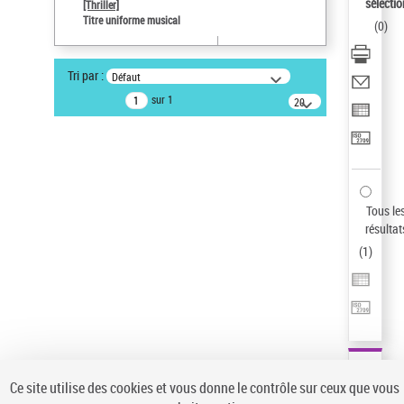
sélectio
[Thriller]
Type de notice d'autorité
Titre uniforme musical
(
0
)
Titre uniforme musical
Auteur d’œuvre
Tri par :
Défaut
Temperton, Rod (1947-2016)
sur 1
20
Sauvegarder votre recherche
résultats/page
AFFINER
Type de notice d'autorité
Œuvre
(1)
Tous le
Titre uniforme musical
(1)
résultat
(
1
)
Statut de la notice d’autorité
Pays
Auteur d’œuvre
Ce site utilise des cookies et vous donne le contrôle sur ceux que vous