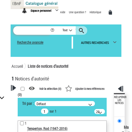
Panneau de gestion des cookies
Espace personnel
Aide
Une question ?
Historique
Tout
Recherche avancée
AUTRES RECHERCHES
Accueil
Liste de notices d’autorité
1
Notices d'autorité
Voir la sélection (
0
)
Ajouter à mes références
(
0
)
VOTRE RECHERCHE
RÉCUPÉRER
LES
Tri par :
Défaut
NOTICES
Recherche avancée dans les
sur 1
notices d’autorité
20
résultats/page
Œuvres liées à l'auteur :
1
Temperton, Rod (1947-2016)
Ma
Temperton, Rod (1947-2016)