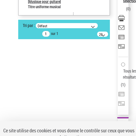
sélectio
[Musique pour guitare]
Auteur d’œuvre
Titre uniforme musical
(
0
)
Paco de Lucía (1947-2014)
Sauvegarder votre recherche
Tri par :
Défaut
AFFINER
sur 1
20
résultats/page
Type de notice d'autorité
Œuvre
(1)
Titre uniforme musical
(1)
Statut de la notice d’autorité
Tous le
résultat
Pays
(
1
)
Auteur d’œuvre
Ce site utilise des cookies et vous donne le contrôle sur ceux que vous