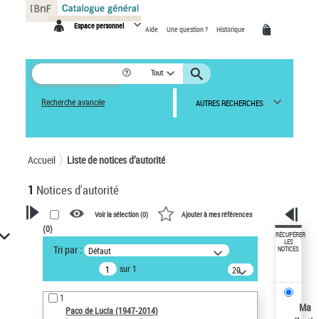
Panneau de gestion des cookies
Espace personnel
Aide
Une question ?
Historique
Tout
Recherche avancée
AUTRES RECHERCHES
Accueil
Liste de notices d’autorité
1
Notices d'autorité
Voir la sélection (
0
)
Ajouter à mes références
(
0
)
VOTRE RECHERCHE
RÉCUPÉRER
LES
Tri par :
Défaut
NOTICES
Recherche avancée dans les
sur 1
notices d’autorité
20
résultats/page
Œuvres liées à l'auteur :
1
Paco de Lucía (1947-2014)
Ma
Paco de Lucía (1947-2014)