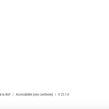
 à la BnF
|
Accessibilité (non conforme)
|
V 23.1.0