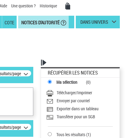
Aide
Une question ?
Historique
DANS UNIVERS
COTE
NOTICES D'AUTORITÉ
RÉCUPÉRER LES NOTICES
ésultats/page
Ma sélection
(
0
)
Télécharger/Imprimer
Envoyer par courriel
Exporter dans un tableau
Transférer pour un SGB
ésultats/page
Tous les résultats
(
1
)