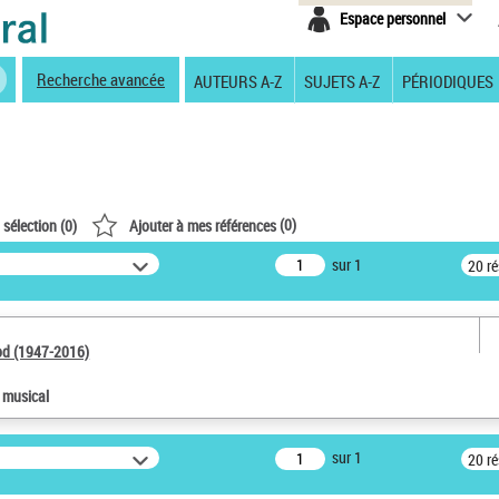
Espace personnel
Recherche avancée
AUTEURS A-Z
SUJETS A-Z
PÉRIODIQUES
(
0
)
 sélection (
0
)
Ajouter à mes références
sur 1
20 r
od (1947-2016)
e musical
sur 1
20 r