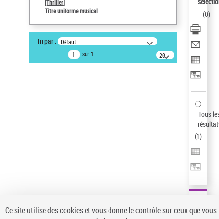
Sauvegarder votre recherche
sélectio
[Thriller]
Titre uniforme musical
(
0
)
AFFINER
Type de notice d'autorité
Tri par :
Défaut
Œuvre
(1)
sur 1
20
résultats/page
Titre uniforme musical
(1)
Statut de la notice d’autorité
Pays
Auteur d’œuvre
Tous le
résultat
(
1
)
Ce site utilise des cookies et vous donne le contrôle sur ceux que vous