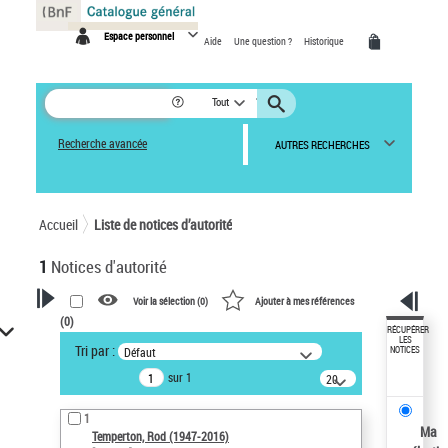
Panneau de gestion des cookies
Espace personnel
Aide
Une question ?
Historique
Tout
Recherche avancée
AUTRES RECHERCHES
Accueil
Liste de notices d’autorité
1
Notices d'autorité
Voir la sélection (
0
)
Ajouter à mes références
(
0
)
VOTRE RECHERCHE
RÉCUPÉRER
LES
Tri par :
Défaut
NOTICES
Recherche avancée dans les
sur 1
notices d’autorité
20
résultats/page
Œuvres liées à l'auteur :
1
Temperton, Rod (1947-2016)
Ma
Temperton, Rod (1947-2016)