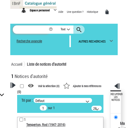
Panneau de gestion des cookies
Espace personnel
Aide
Une question ?
Historique
Tout
Recherche avancée
AUTRES RECHERCHES
Accueil
Liste de notices d’autorité
1
Notices d'autorité
Voir la sélection (
0
)
Ajouter à mes références
(
0
)
VOTRE RECHERCHE
RÉCUPÉRER
LES
Tri par :
Défaut
NOTICES
Recherche avancée dans les
sur 1
notices d’autorité
20
résultats/page
Œuvres liées à l'auteur :
1
Temperton, Rod (1947-2016)
Ma
Temperton, Rod (1947-2016)