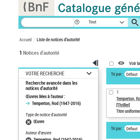
Panneau de gestion des cookies
Tout
Accueil
Liste de notices d’autorité
1
Notices d'autorité
Voir la
VOTRE RECHERCHE
Tri par :
Défaut
Recherche avancée dans les
notices d’autorité
1
Œuvres liées à l'auteur :
Temperton, R
Temperton, Rod (1947-2016)
[Thriller]
Titre uniform
Type de notice d'autorité
Œuvre
Tri par :
Défaut
Auteur d’œuvre
Temperton, Rod (1947-2016)