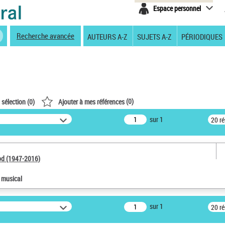
Espace personnel
Recherche avancée
AUTEURS A-Z
SUJETS A-Z
PÉRIODIQUES
(
0
)
 sélection (
0
)
Ajouter à mes références
sur 1
20 r
od (1947-2016)
e musical
sur 1
20 r