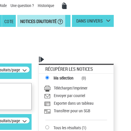
Aide
Une question ?
Historique
DANS UNIVERS
COTE
NOTICES D'AUTORITÉ
RÉCUPÉRER LES NOTICES
ésultats/page
Ma sélection
(
0
)
Télécharger/Imprimer
Envoyer par courriel
Exporter dans un tableau
Transférer pour un SGB
ésultats/page
Tous les résultats
(
1
)