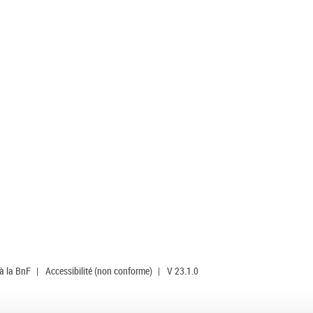
 à la BnF
|
Accessibilité (non conforme)
|
V 23.1.0