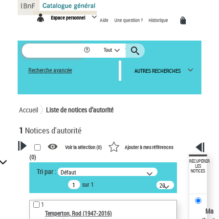
Panneau de gestion des cookies
Espace personnel
Aide
Une question ?
Historique
Tout
Recherche avancée
AUTRES RECHERCHES
Accueil
Liste de notices d’autorité
1
Notices d'autorité
Voir la sélection (
0
)
Ajouter à mes références
(
0
)
VOTRE RECHERCHE
RÉCUPÉRER
LES
Tri par :
Défaut
NOTICES
Recherche avancée dans les
sur 1
notices d’autorité
20
résultats/page
Œuvres liées à l'auteur :
1
Temperton, Rod (1947-2016)
Ma
Temperton, Rod (1947-2016)