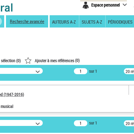
Espace personnel
Recherche avancée
AUTEURS A-Z
SUJETS A-Z
PÉRIODIQUES
(
0
)
 sélection (
0
)
Ajouter à mes références
sur 1
20 r
od (1947-2016)
e musical
sur 1
20 r