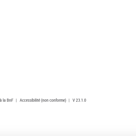
 à la BnF
|
Accessibilité (non conforme)
|
V 23.1.0