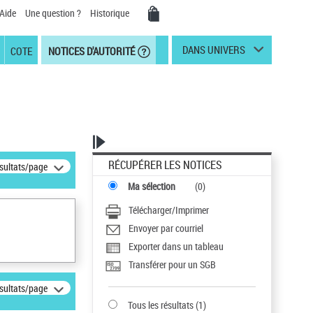
Aide
Une question ?
Historique
DANS UNIVERS
COTE
NOTICES D'AUTORITÉ
RÉCUPÉRER LES NOTICES
ésultats/page
Ma sélection
(
0
)
Télécharger/Imprimer
Envoyer par courriel
Exporter dans un tableau
Transférer pour un SGB
ésultats/page
Tous les résultats
(
1
)