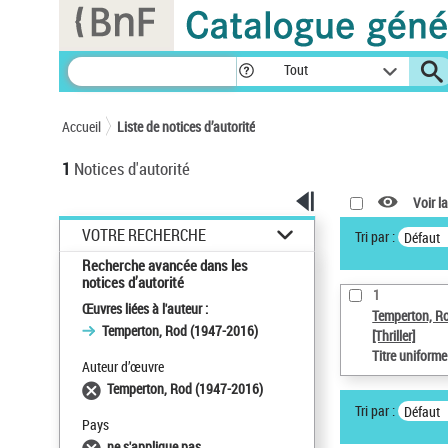
Panneau de gestion des cookies
Tout
Accueil
Liste de notices d’autorité
1
Notices d'autorité
Voir la
VOTRE RECHERCHE
Tri par :
Défaut
Recherche avancée dans les
notices d’autorité
1
Œuvres liées à l'auteur :
Temperton, R
Temperton, Rod (1947-2016)
[Thriller]
Titre uniform
Auteur d’œuvre
Temperton, Rod (1947-2016)
Tri par :
Défaut
Pays
ne s'applique pas